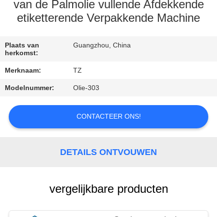
KWALITEITSCONTROLE
van de Palmolie vullende Afdekkende
etiketterende Verpakkende Machine
NEEM
CONTACT
Plaats van
Guangzhou, China
herkomst:
MET
Merknaam:
TZ
ONS
Modelnummer:
Olie-303
OP
CONTACTEER ONS!
NIEUWS
DETAILS ONTVOUWEN
VRAAG
EEN
OFFERTE
vergelijkbare producten