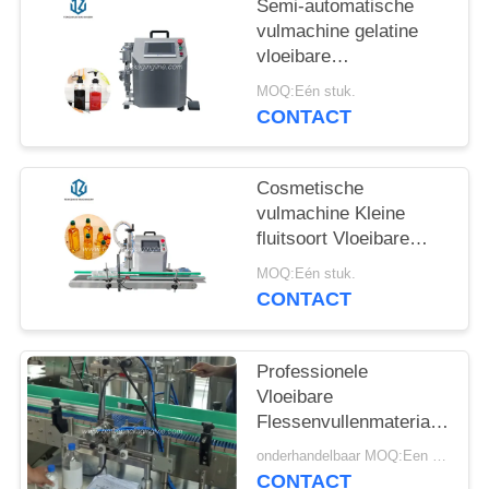
SITEMAP
Semi-automatische
vulmachine gelatine
vloeibare
PRIVACY
verpakkingsmachine
MOQ:Eén stuk.
POLICY
vissaus vulmachine
CONTACT
Cosmetische
vulmachine Kleine
fluitsoort Vloeibare
verpakkingsmachine
MOQ:Eén stuk.
Cosmetische
CONTACT
buisvulmachine
Afdichtmachine
Professionele
Vloeibare
Flessenvullenmateriaal/Alco
het Vullen Machine
onderhandelbaar MOQ:Een set
CONTACT