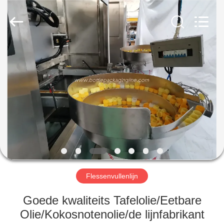
Guangzhou
TENGZHUO
Machinery
Equipment
Co,Ltd..
All
Rights
Reserved.
THUIS
PRODUCTEN
VIDEO'S
OVER
ONS
Flessenvullenlijn
FABRIEKSTOCHT
Goede kwaliteits Tafelolie/Eetbare
Olie/Kokosnotenolie/de lijnfabrikant