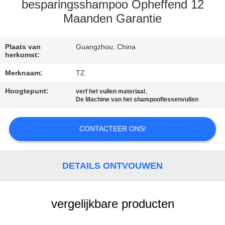
KWALITEITSCONTROLE
besparingsshampoo Opheffend 12
Maanden Garantie
NEEM
CONTACT
Plaats van
Guangzhou, China
herkomst:
MET
Merknaam:
TZ
ONS
Hoogtepunt:
,
verf het vullen materiaal
OP
De Machine van het shampooflessenvullen
NIEUWS
CONTACTEER ONS!
VRAAG
DETAILS ONTVOUWEN
EEN
OFFERTE
vergelijkbare producten