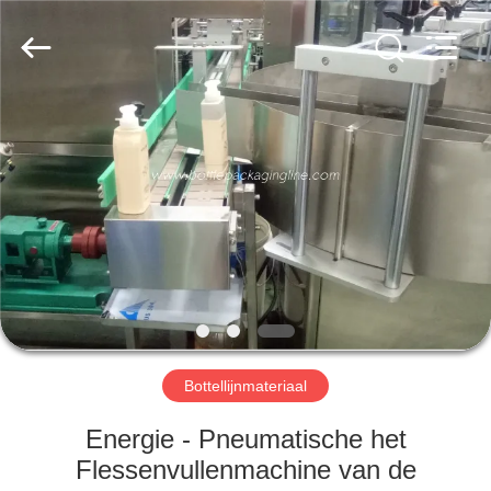
Guangzhou
TENGZHUO
Machinery
Equipment
Co,Ltd..
All
Rights
Reserved.
THUIS
PRODUCTEN
VIDEO'S
OVER
ONS
Bottellijnmateriaal
FABRIEKSTOCHT
Energie - Pneumatische het
Flessenvullenmachine van de