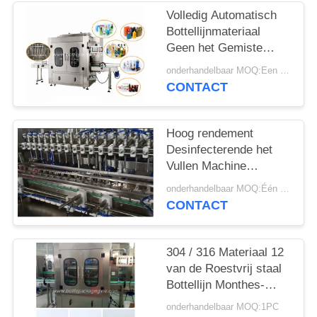
SITEMAP
Volledig Automatisch
Bottellijnmateriaal
PRIVACY
Geen het Gemiste
Vullen voor Dagelijkse
POLICY
onderhandelbaar MOQ:Een set
Chemische producten
CONTACT
Hoog rendement
Desinfecterende het
Vullen Machine
Gemakkelijk om 0.8kw
onderhandelbaar MOQ:Één reeks
220v in werking te
CONTACT
stellen
304 / 316 Materiaal 12
van de Roestvrij staal
Bottellijn Monthes-
Garantie
onderhandelbaar MOQ:1PC