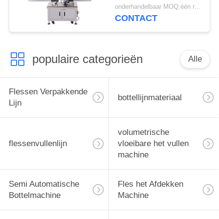
Sticker voor Glas
onderhandelbaar MOQ:één reeks
Plastic Fles
CONTACT
Gemakkelijk te werken
populaire categorieën
Alle
Flessen Verpakkende
bottellijnmateriaal
Lijn
volumetrische
flessenvullenlijn
vloeibare het vullen
machine
Semi Automatische
Fles het Afdekken
Bottelmachine
Machine