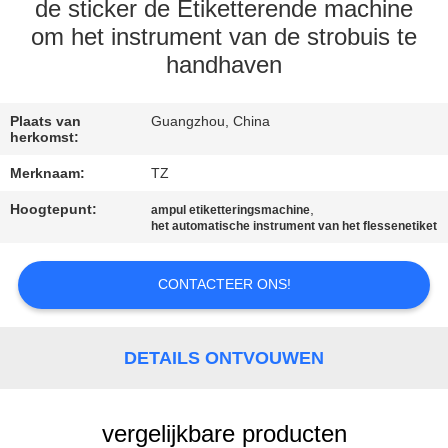
KWALITEITSCONTROLE
de sticker de Etiketterende machine
om het instrument van de strobuis te
handhaven
NEEM
CONTACT
Plaats van
Guangzhou, China
MET
herkomst:
ONS
Merknaam:
TZ
OP
Hoogtepunt:
,
ampul etiketteringsmachine
het automatische instrument van het flessenetiket
NIEUWS
CONTACTEER ONS!
VRAAG
EEN
DETAILS ONTVOUWEN
OFFERTE
vergelijkbare producten