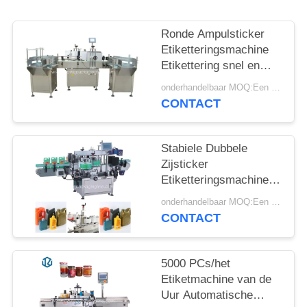
SITEMAP
Ronde Ampulsticker
PRIVACY
Etiketteringsmachine
POLICY
Etikettering snel en
nauwkeurig
onderhandelbaar MOQ:Een set
CONTACT
Stabiele Dubbele
Zijsticker
Etiketteringsmachine
Verticale
onderhandelbaar MOQ:Een set
Etiketteringsmethode
CONTACT
5000 PCs/het
Etiketmachine van de
Uur Automatische